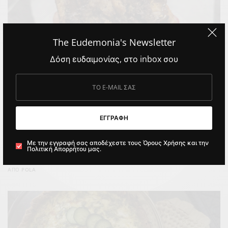
The Eudemonia's Newsletter
Δόση ευδαιμονίας, στο inbox σου
ΕΓΓΡΑΦΗ
Banana Bread με Κάρδαμο και Σοκολάτα
Το τελευταίο διάστημα, τρεις στις πέντε βόλτες μου στο
Με την εγγραφή σας αποδέχεστε τους Όρους Χρήσης και την
Πολιτική Απορρήτου μας.
κέντρο της Αθήνας συνοδεύονταν από την…
ΑΠΌ
POLA