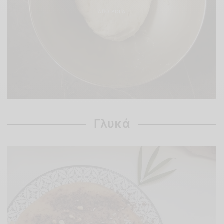
ΑΠΌ
POLA
Γλυκά