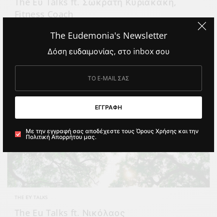
The Eυ Talks ft. Σωκράτη Κυριακάκη,
Fitness Coach
The Eudemonia's Newsletter
ΑΠΌ
POLA
Δόση ευδαιμονίας, στο inbox σου
ΕΓΓΡΑΦΗ
Με την εγγραφή σας αποδέχεστε τους Όρους Χρήσης και την
Πολιτική Απορρήτου μας.
THE ΕΥ TALKS
The Eu Talks ft. Νικόλαος