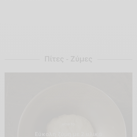
Πίτες - Ζύμες
HOW TO
Εύκολη ζύμη με 2 υλικά