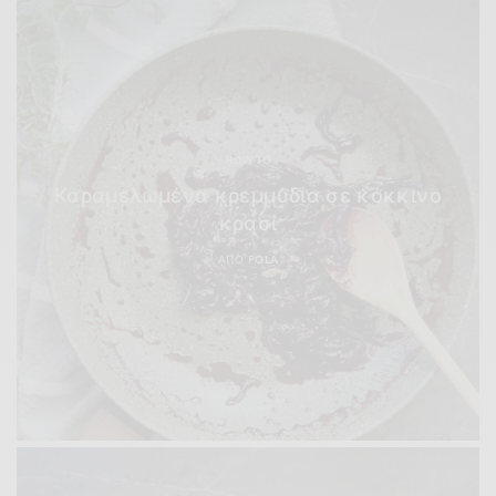
HOW TO
Καραμελωμένα κρεμμύδια σε κόκκινο
κρασί
ΑΠΌ
POLA