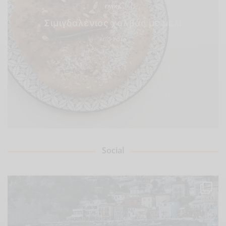
ΓΛΥΚΆ
Σιμιγδαλένιος χαλβάς με μέλι
ΑΠΌ
POLA
Social