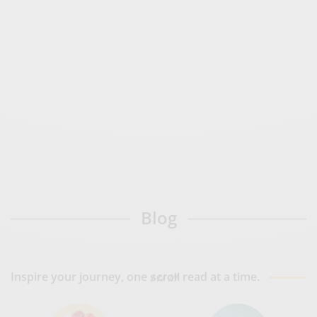
Blog
Inspire your journey, one s̷c̷r̷o̷l̷l̷ read at a time.