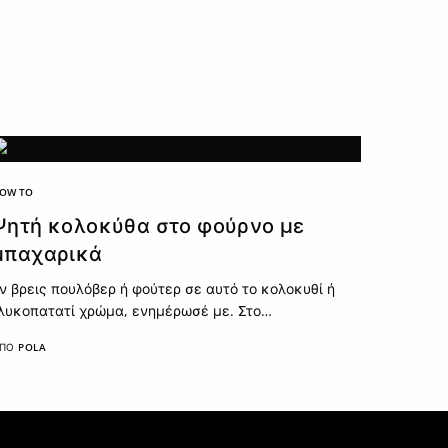
OW TO
Ψητή κολοκύθα στο φούρνο με
μπαχαρικά
ν βρεις πουλόβερ ή φούτερ σε αυτό το κολοκυθί ή
λυκοπατατί χρώμα, ενημέρωσέ με. Στο…
ΠΌ
POLA