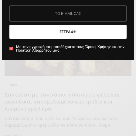
ΕΓΓΡΑΦΗ
Με την εγγραφή σας αποδέχεστε τους Όρους Χρήσης και την
Πολιτική Απορρήτου μας.
BRUNCH
Σάντουιτς με μανιτάρια, σάλτσα με φέτα και
μυρωδικά, καραμελωμένα κρεμμύδια και
λιωμένη γραβιέρα
Σαντουιτσάρα, που αυτό το -άρα το οφείλει κυρίως στα
καραμελωμένα κρεμμύδια σε κόκκινο κρασί. Χωρά…
ΑΠΌ
POLA