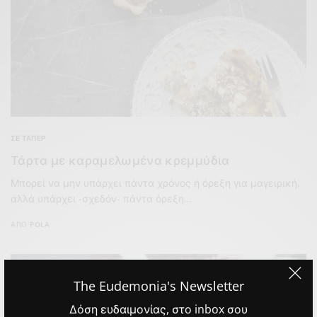
ΣΕ ΤΆΠΕΡ
Τάρτα με καραμελωμένα κρεμμύδια
Μπορεί να μην υπάρχει πάντα χρόνος ή όρεξη για μαγειρική,
αλλά υπάρχει -σχεδόν- πάντα όρεξη…
ΑΠΌ
POLA
The Eudemonia's Newsletter
Δόση ευδαιμονίας, στο inbox σου