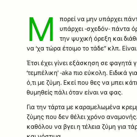
Μ
πορεί να μην υπάρχει πάντ
υπάρχει -σχεδόν- πάντα ό
την ψυχική όρεξη και διάθ
να ‘χα τώρα έτοιμο το τάδε” κλπ. Είνα
Έτσι έχει γίνει εξάσκηση σε φαγητά γ
‘τεμπέλικη’ -aka πιο εύκολη. Ειδικά 
ό,τι με ζύμη. Εκεί που θες να μπει κ
θυμηθείς πάλι όταν είναι να φας.
Για την τάρτα με καραμελωμένα κρεμμ
ζύμης που δεν θέλει χρόνο αναμονής. 
καθόλου να βγει η τέλεια ζύμη για τ
και νόστιμα.