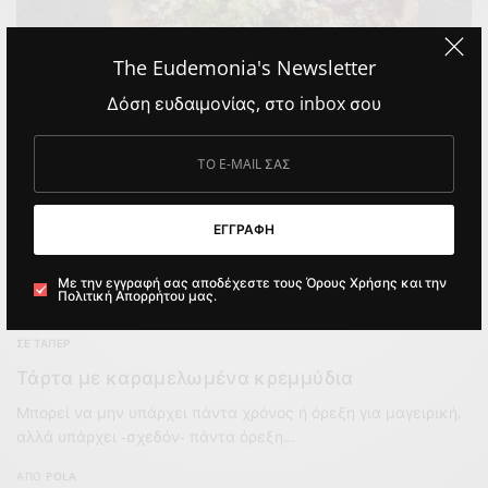
The Eudemonia's Newsletter
Δόση ευδαιμονίας, στο inbox σου
ΕΓΓΡΑΦΗ
Με την εγγραφή σας αποδέχεστε τους Όρους Χρήσης και την
Πολιτική Απορρήτου μας.
ΣΕ ΤΆΠΕΡ
Τάρτα με καραμελωμένα κρεμμύδια
Μπορεί να μην υπάρχει πάντα χρόνος ή όρεξη για μαγειρική,
αλλά υπάρχει -σχεδόν- πάντα όρεξη…
ΑΠΌ
POLA