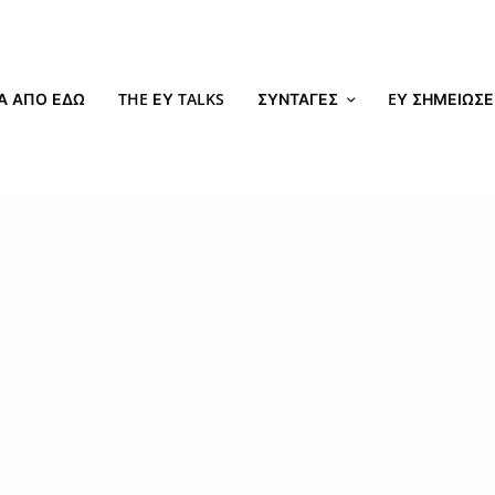
Α ΑΠΌ ΕΔΏ
THE ΕΥ TALKS
ΣΥΝΤΑΓΈΣ
EΥ ΣΗΜΕΙΏΣΕ