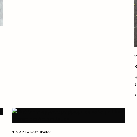
"
Η
ε
Α
"IT'S A NEW DAY" ΠΡΩΙΝΌ