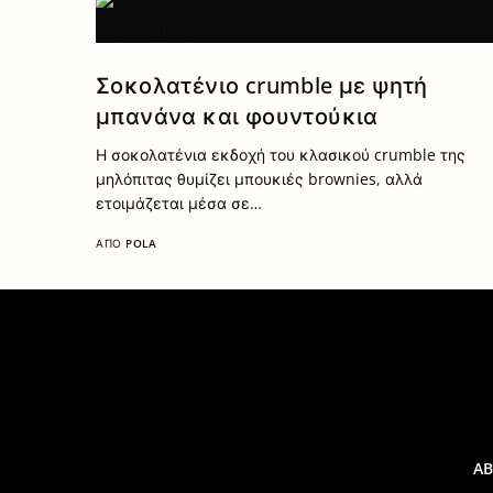
Σοκολατένιο crumble με ψητή
μπανάνα και φουντούκια
Η σοκολατένια εκδοχή του κλασικού crumble της
μηλόπιτας θυμίζει μπουκιές brownies, αλλά
ετοιμάζεται μέσα σε…
ΑΠΌ
POLA
A