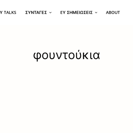
Υ TALKS
ΣΥΝΤΑΓΈΣ
EΥ ΣΗΜΕΙΏΣΕΙΣ
ABOUT
φουντούκια