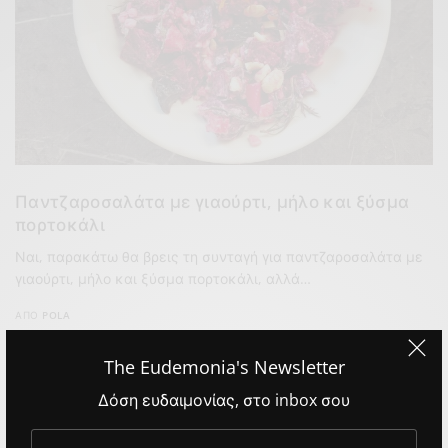
Παντζαροσαλάτα με γιαούρτι, μήλο και ξύσμα
πορτοκάλι
Ναι, παρακάτω θα βρεις τη συνταγή για παντζαροσαλάτα με
γιαούρτι, μήλο και ξύσμα πορτοκάλι, αλλά…
ΑΠΌ
POLA
The Eudemonia's Newsletter
Δόση ευδαιμονίας, στο inbox σου