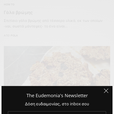
HOW TO
Γάλα βρώμης
Σπιτίσιο γάλα βρώμης από τέσσερα υλικά, εκ των οποίων
-ναι, σωστά μάντεψες- το ένα είναι…
ΑΠΌ
POLA
The Eudemonia's Newsletter
Δόση ευδαιμονίας, στο inbox σου