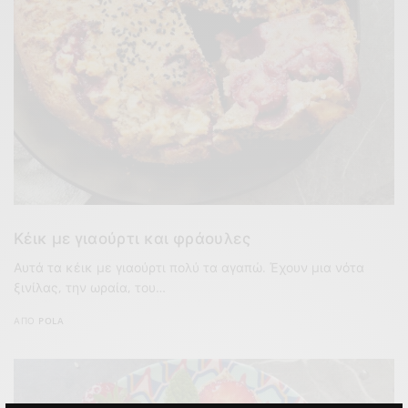
Κέικ με γιαούρτι και φράουλες
Αυτά τα κέικ με γιαούρτι πολύ τα αγαπώ. Έχουν μια νότα
ξινίλας, την ωραία, του…
ΑΠΌ
POLA