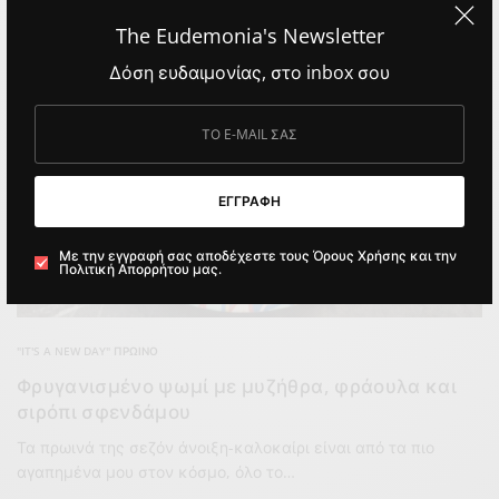
The Eudemonia's Newsletter
Δόση ευδαιμονίας, στο inbox σου
ΕΓΓΡΑΦΗ
Με την εγγραφή σας αποδέχεστε τους Όρους Χρήσης και την
Πολιτική Απορρήτου μας.
"IT'S A NEW DAY" ΠΡΩΙΝΌ
Φρυγανισμένο ψωμί με μυζήθρα, φράουλα και
σιρόπι σφενδάμου
Τα πρωινά της σεζόν άνοιξη-καλοκαίρι είναι από τα πιο
αγαπημένα μου στον κόσμο, όλο το…