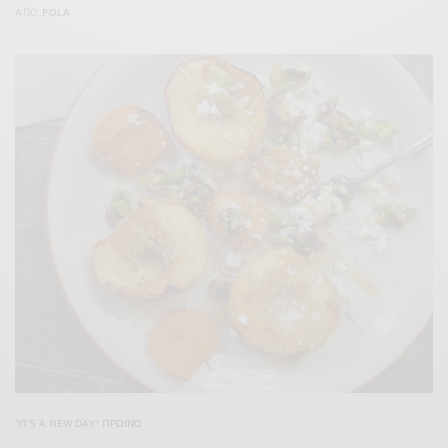
ΑΠΌ
POLA
"IT'S A NEW DAY" ΠΡΩΙΝΌ