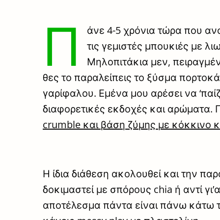
Π
άνε 4-5 χρόνια τώρα που αν
τις γεμιστές μπουκιές με λι
Μηλοπιτάκια μεν, πειραγμέν
θες το παραλείπεις το ξύσμα πορτοκάλ
γαρίφαλου. Εμένα μου αρέσει να ‘παί
διαφορετικές εκδοχές και αρώματα. Γ
crumble και βάση ζύμης με κόκκινο 
Η ίδια διάθεση ακολουθεί και την παρ
δοκιμαστεί με σπόρους chia ή αντί γι’
αποτέλεσμα πάντα είναι πάνω κάτω το