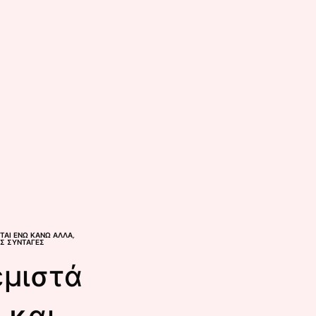
ΕΤΑΙ ΕΝΏ ΚΆΝΩ ΆΛΛΑ
,
ΈΣ ΣΥΝΤΑΓΈΣ
εμιστά
 και