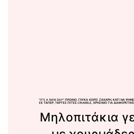
"IT'S A NEW DAY" ΠΡΩΙΝΌ
,
ΓΛΥΚΆ ΧΩΡΊΣ ΖΆΧΑΡΗ
,
ΚΆΤΙ ΝΑ ΨΉΝ
ΣΕ ΤΆΠΕΡ
,
ΤΆΡΤΕΣ-ΠΊΤΕΣ-CRUMBLE
,
ΧΡΉΣΙΜΟ ΓΙΑ ΔΙΑΦΟΡΕΤΙΚ
Μηλοπιτάκια γ
με χουρμάδες