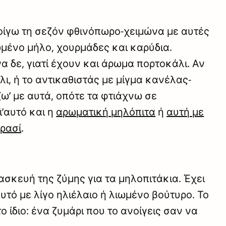
οίγω τη σεζόν φθινόπωρο-χειμώνα με αυτές
ωμένο μήλο, χουρμάδες και καρύδια.
α δε, γιατί έχουν και άρωμα πορτοκάλι. Αν
ι, ή το αντικαθιστάς με μίγμα κανέλας-
ζω’ με αυτά, οπότε τα φτιάχνω σε
ι’αυτό και η
αρωματική μηλόπιτα
ή
αυτή με
κρασί
.
ασκευή της ζύμης για τα μηλοπιτάκια. Έχει
αυτό με λίγο ηλιέλαιο ή λιωμένο βούτυρο. Το
 ίδιο: ένα ζυμάρι που το ανοίγεις σαν να