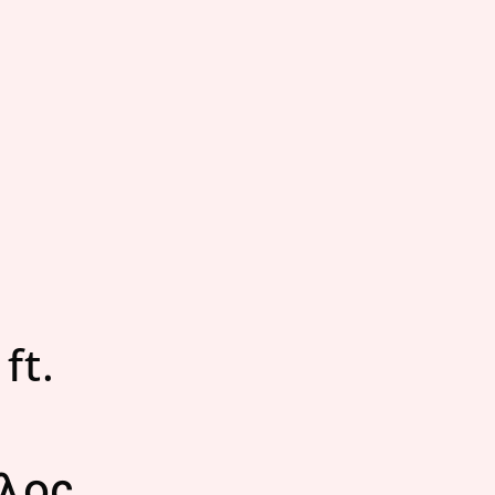
ft.
λος,