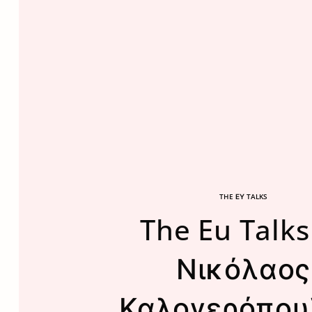
THE ΕΥ TALKS
The Eu Talks 
Νικόλαος
Καλογερόπου