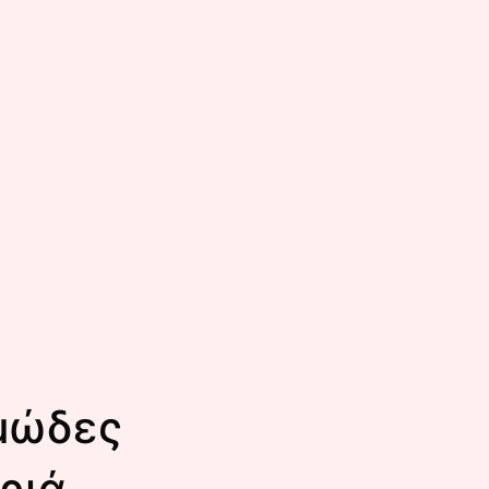
μώδες
εριά